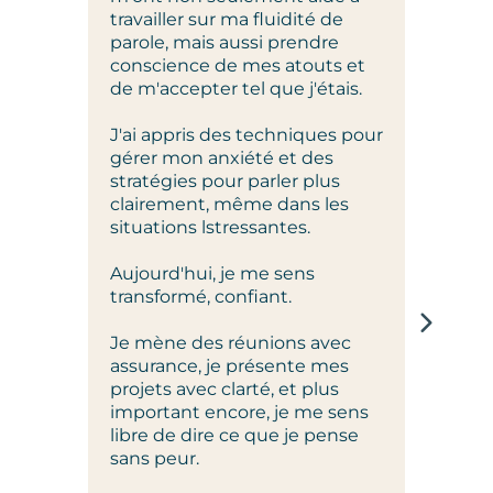
m'expr
travailler sur ma fluidité de
Cet a
parole, mais aussi prendre
changé
conscience de mes atouts et
outils 
de m'accepter tel que j'étais.
seule
mais a
J'ai appris des techniques pour
gérer mon anxiété et des
Je rec
stratégies pour parler plus
étudia
clairement, même dans les
accom
situations lstressantes.
Aujourd'hui, je me sens
transformé, confiant.
Je mène des réunions avec
assurance, je présente mes
projets avec clarté, et plus
important encore, je me sens
libre de dire ce que je pense
sans peur.