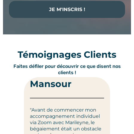
JE M'INSCRIS !
Témoignages Clients
Faites défiler pour découvrir ce que disent nos
clients !
JE
Mansour
"Je su
"Avant de commencer mon
informa
accompagnement individuel
bégaie
via Zoom avec Marileyne, le
qui me
bégaiement était un obstacle
en pré