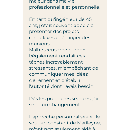
majeur dans ma vie
groupe
professionnelle et personnelle.
pas êtr
En tant qu'ingénieur de 45
L'acco
ans, j'étais souvent appelé à
avec Ma
présenter des projets
complexes et à diriger des
En que
réunions.
seulem
Malheureusement, mon
sentir
bégaiement rendait ces
façon d
tâches incroyablement
ma con
stressantes, m'empêchant de
communiquer mes idées
Ma vis
clairement et d'établir
changé
l'autorité dont j'avais besoin.
J'ai c
Dès les premières séances, j'ai
était 
senti un changement.
réussir
L'approche personnalisée et le
Aujourd
soutien constant de Marileyne,
active
m'ont non seulement aidé à